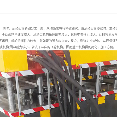
轮转一周时，从动齿轮转四分之一周，从动齿轮每转停歇四次。当从动齿轮停歇时，主
，主动齿轮角速度增大，从动齿轮的角速度亦增大，运转中惯性力增大，此时容易发
下运行，齿轮的惯性力较大，则弹簧的弹力应加大，反之，则弹力应减小。 从而保证
块机构;因冲裁力较小，省去了冲床的飞轮机构，因而整个机构得到简化，加工方便。