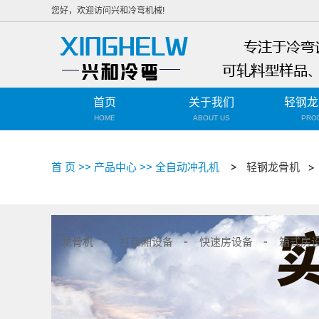
您好，欢迎访问兴和冷弯机械!
首页
关于我们
轻钢龙
HOME
ABOUT US
PRO
关于我们
首 页
>>
产品中心
>>
全自动冲孔机
轻钢龙骨机
营业执照
龙骨机
打包厢设备
快速房设备
箱式房