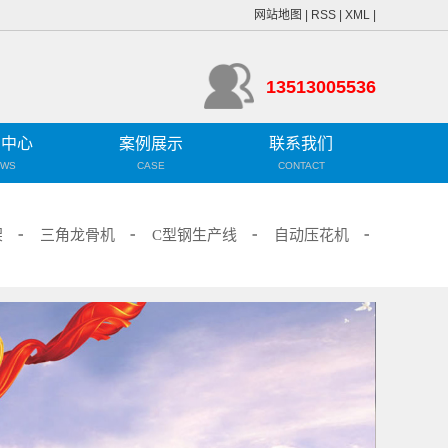
网站地图
|
RSS
|
XML
|
13513005536
闻中心
案例展示
联系我们
EWS
CASE
CONTACT
术支持
工程案例
联系方式
架
三角龙骨机
C型钢生产线
自动压花机
业资讯
业动态