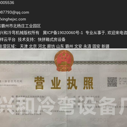
005536
87793@qq.com
inghejxc.com
省霸州市北杨庄工业园区
ht © 兴和冷弯机械版权所有
冀ICP备19020060号-1
专业从事于, 欢迎来电咨
祥云平台
技术支持：
快拼箱式房设备
 主营区域：
天津
北京
河北
廊坊
山东
霸州
文安
永清
固安
新疆