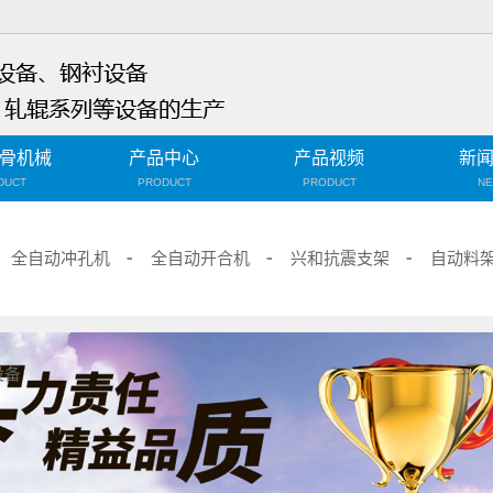
骨机械
产品中心
产品视频
新
DUCT
PRODUCT
PRODUCT
N
轻钢龙骨机
技
全自动冲孔机
全自动开合机
兴和抗震支架
自动料
全自动冲孔机
行
全自动开合机
企
兴和抗震支架
设备
自动料架
三角龙骨机