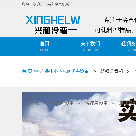
您好，欢迎访问兴和冷弯机械!
首页
关于我们
轻钢龙
HOME
ABOUT US
PRO
关于我们
首 页
>>
产品中心
>>
箱式房设备
轻钢龙骨机
营业执照
龙骨机
打包厢设备
快速房设备
箱式房