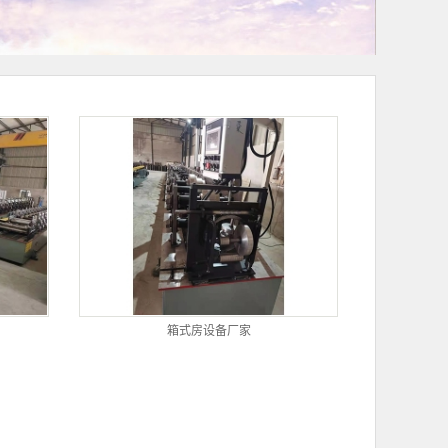
箱式房设备厂家