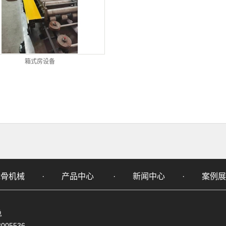
箱式房设备
龙骨机械
·
产品中心
·
新闻中心
·
案例展
总
005536