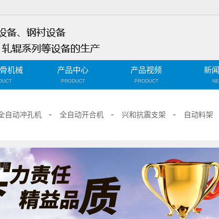
骨机械
产品中心
产品视频
新
DUCT
PRODUCT
PRODUCT
N
轻钢龙骨机
技
全自动冲孔机
全自动开合机
兴和抗震支架
自动料架
全自动冲孔机
行
全自动开合机
企
兴和抗震支架
设备
自动料架
三角龙骨机